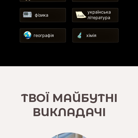
українська
фізика
література
географія
хімія
ТВОЇ МАЙБУТНІ
ВИКЛАДАЧІ