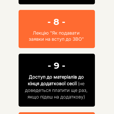
- 8 -
Лекцію "Як подавати
заявки на вступ до ЗВО"
- 9 -
Доступ до матеріалів до
кінця додаткової сесії
(не
доведеться платити ще раз,
якщо підеш на додаткову)