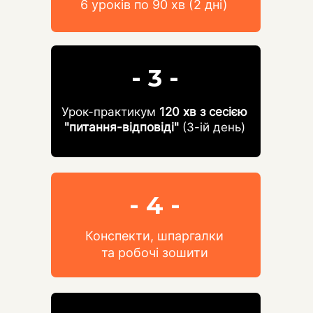
6 уроків по 90 хв (2 дні)
- 3 -
Урок-практикум
120 хв з сесією
"питання-відповіді"
(3-ій день)
- 4 -
Конспекти, шпаргалки
та робочі зошити