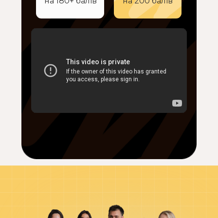
на 180+ балів
на 200 балів