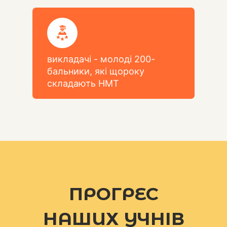
викладачі - молоді 200-
бальники, які щороку
складають НМТ
ПРОГРЕС
НАШИХ УЧНІВ