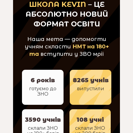
ШКОЛА KEVIN
– ЦЕ
АБСОЛЮТНО НОВИЙ
ФОРМАТ ОСВІТИ
Наша мета — допомогти
учням скласти
НМТ на 180+
та
вступити у ЗВО мрії
6 років
8265 учнів
готуємо до
випустили
ЗНО
3590 учнів
108 учні
склали ЗНО
склали ЗНО